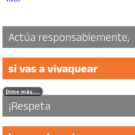
Actúa responsablemente,
si vas a vivaquear
Dime más....
¡Respeta