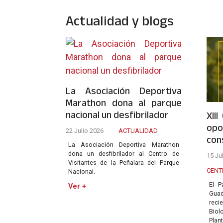
Actualidad y blogs
La Asociación Deportiva
Marathon dona al parque
nacional un desfibrilador
XII
opo
22 Julio 2026
ACTUALIDAD
con
La Asociación Deportiva Marathon
dona un desfibrilador al Centro de
15 Ju
Visitantes de la Peñalara del Parque
CENT
Nacional.
El P
Ver +
Gua
reci
Bio
Plan