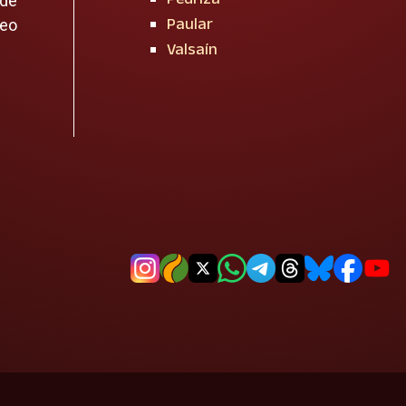
 de
Paular
reo
Valsaín