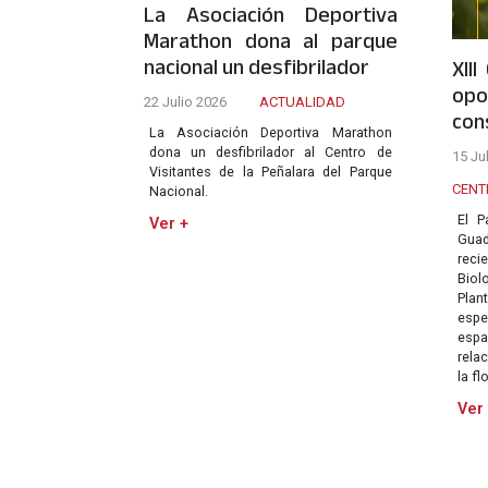
La Asociación Deportiva
Marathon dona al parque
nacional un desfibrilador
XII
opo
22 Julio 2026
ACTUALIDAD
con
La Asociación Deportiva Marathon
dona un desfibrilador al Centro de
15 Ju
Visitantes de la Peñalara del Parque
CENT
Nacional.
El P
Ver +
Gua
reci
Bio
Plan
espe
esp
rela
la fl
Ver