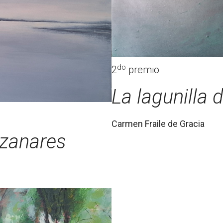
do
2
premio
La lagunilla 
Carmen Fraile de Gracia
nzanares