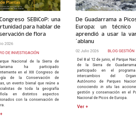
I Congreso SEBiCoP: una
De Guadarrama a Pico
rtunidad para hablar de
Europa: un técnico
servación de flora
aprendió a usar la va
´ablanu
lio 2026
02 Julio 2026
BLOG GESTIÓN
RO DE INVESTIGACIÓN
Del 8 al 12 de junio, el Parque Na
arque Nacional de la Sierra de
de la Sierra de Guadarram
darrama ha participado
participado en el program
entemente en el XIII Congreso de
intercambios del Organ
logía de la Conservación de
Autónomo de Parques Naciona
tas, un evento bienal que reúne a
conociendo
in situ
las accione
cialistas de toda la geografía
gestión y conservación en el P
añola en distintos aspectos
Nacional de Picos de Europa.
cionados con la conservación de
ora.
Ver +
 +