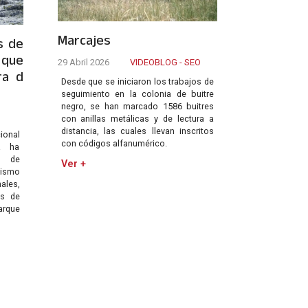
Marcajes
s de
 que
29 Abril 2026
VIDEOBLOG - SEO
ra d
Desde que se iniciaron los trabajos de
seguimiento en la colonia de buitre
negro, se han marcado 1586 buitres
con anillas metálicas y de lectura a
distancia, las cuales llevan inscritos
cional
con códigos alfanumérico.
a ha
a de
Ver +
ismo
les,
s de
arque