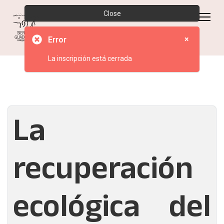
Close
×
Error
La inscripción está cerrada
La
recuperación
ecológica del