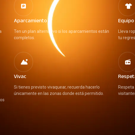
Aparcamiento
Equipo
a
Ten un plan alternativo si los aparcamientos están
Lleva rop
completos.
tu regre
Vivac
Respet
Si tienes previsto vivaquear, recuerda hacerlo
Respeta 
s
únicamente en las zonas donde está permitido.
visitante
ios