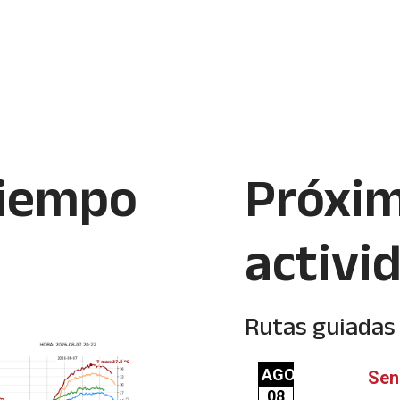
tiempo
Próxi
activi
Rutas guiadas 
AGO
Sen
08