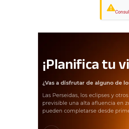
Consul
¡Planifica tu vi
¿Vas a disfrutar de alguno de 
Las Perseidas, los eclipses y otr
previsible una alta afluencia en
pueden completarse desde primer