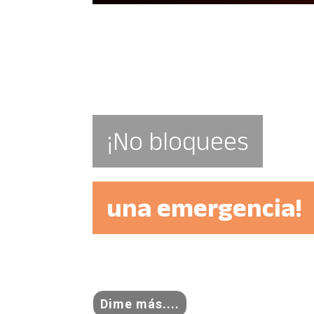
Sin fuego,
no hay incendios
Dime más....