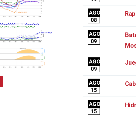
AGO
Rap
08
AGO
Bat
09
Mos
AGO
Jue
09
AGO
Cab
15
AGO
Hid
15