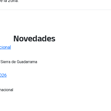
e la zona.
Novedades
cional
 Sierra de Guadarrama
2026
nacional