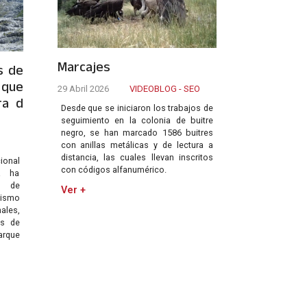
Marcajes
s de
 que
29 Abril 2026
VIDEOBLOG - SEO
ra d
Desde que se iniciaron los trabajos de
seguimiento en la colonia de buitre
negro, se han marcado 1586 buitres
con anillas metálicas y de lectura a
distancia, las cuales llevan inscritos
cional
con códigos alfanumérico.
a ha
a de
Ver +
ismo
les,
s de
arque