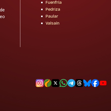
Fuenfría
Pedriza
 de
Paular
reo
Valsaín