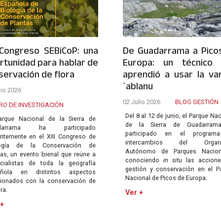
I Congreso SEBiCoP: una
De Guadarrama a Pico
rtunidad para hablar de
Europa: un técnico
servación de flora
aprendió a usar la va
´ablanu
lio 2026
02 Julio 2026
BLOG GESTIÓN
RO DE INVESTIGACIÓN
Del 8 al 12 de junio, el Parque Na
arque Nacional de la Sierra de
de la Sierra de Guadarram
darrama ha participado
participado en el program
entemente en el XIII Congreso de
intercambios del Organ
logía de la Conservación de
Autónomo de Parques Naciona
tas, un evento bienal que reúne a
conociendo
in situ
las accione
cialistas de toda la geografía
gestión y conservación en el P
añola en distintos aspectos
Nacional de Picos de Europa.
cionados con la conservación de
ora.
Ver +
 +