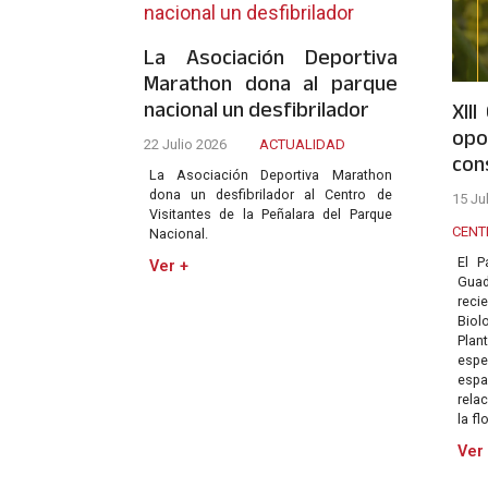
La Asociación Deportiva
Marathon dona al parque
nacional un desfibrilador
XII
opo
22 Julio 2026
ACTUALIDAD
con
La Asociación Deportiva Marathon
dona un desfibrilador al Centro de
15 Ju
Visitantes de la Peñalara del Parque
CENT
Nacional.
El P
Ver +
Gua
reci
Bio
Plan
espe
esp
rela
la fl
Ver