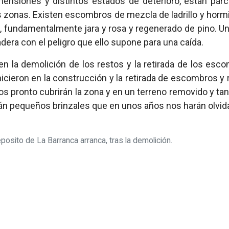
mensiones y distintos estados de deterioro, están parc
 zonas. Existen escombros de mezcla de ladrillo y hormigó
, fundamentalmente jara y rosa y regenerado de pino. Un
dera con el peligro que ello supone para una caída.
en la demolición de los restos y la retirada de los esco
 hicieron en la construcción y la retirada de escombros y
inos pronto cubrirán la zona y en un terreno removido y tan
án pequeños brinzales que en unos años nos harán olvida
osito de La Barranca arranca, tras la demolición.