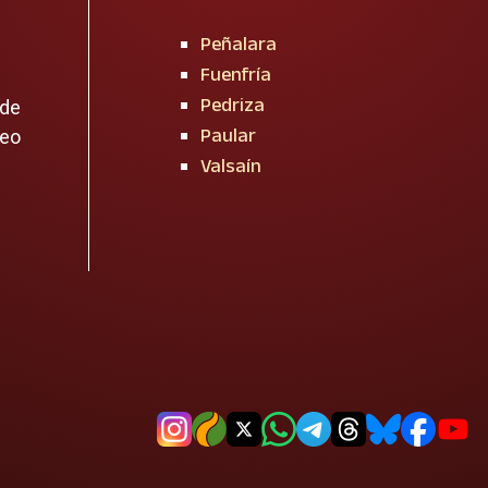
Peñalara
Fuenfría
Pedriza
 de
Paular
reo
Valsaín