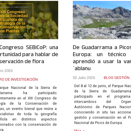
I Congreso SEBiCoP: una
De Guadarrama a Pico
rtunidad para hablar de
Europa: un técnico
servación de flora
aprendió a usar la va
´ablanu
lio 2026
02 Julio 2026
BLOG GESTIÓN
RO DE INVESTIGACIÓN
Del 8 al 12 de junio, el Parque Na
arque Nacional de la Sierra de
de la Sierra de Guadarram
darrama ha participado
participado en el program
entemente en el XIII Congreso de
intercambios del Organ
logía de la Conservación de
Autónomo de Parques Naciona
tas, un evento bienal que reúne a
conociendo
in situ
las accione
cialistas de toda la geografía
gestión y conservación en el P
añola en distintos aspectos
Nacional de Picos de Europa.
cionados con la conservación de
ora.