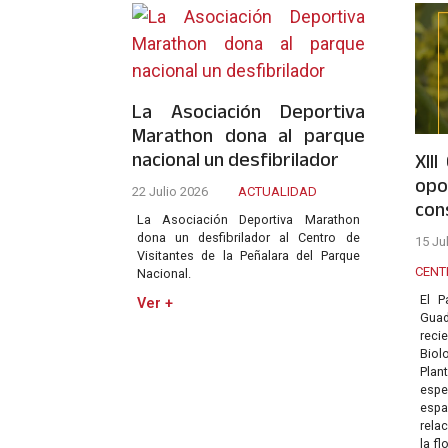
La Asociación Deportiva
Marathon dona al parque
nacional un desfibrilador
XII
opo
22 Julio 2026
ACTUALIDAD
con
La Asociación Deportiva Marathon
dona un desfibrilador al Centro de
15 Ju
Visitantes de la Peñalara del Parque
CENT
Nacional.
El P
Ver +
Gua
reci
Bio
Plan
espe
esp
rela
la fl