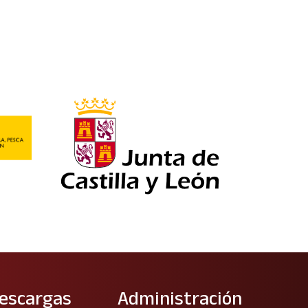
escargas
Administración