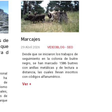
Marcajes
s de
 que
29 Abril 2026
VIDEOBLOG - SEO
ra d
Desde que se iniciaron los trabajos de
seguimiento en la colonia de buitre
negro, se han marcado 1586 buitres
con anillas metálicas y de lectura a
distancia, las cuales llevan inscritos
cional
con códigos alfanumérico.
a ha
a de
Ver +
ismo
les,
s de
arque