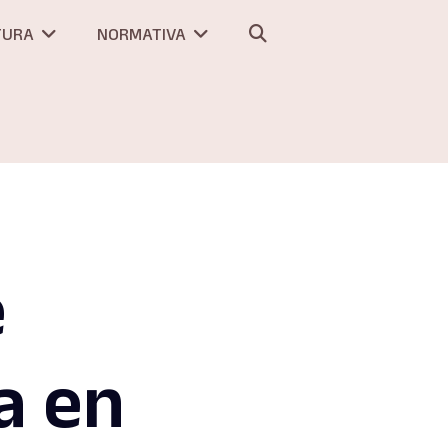
TURA
NORMATIVA
e
a en