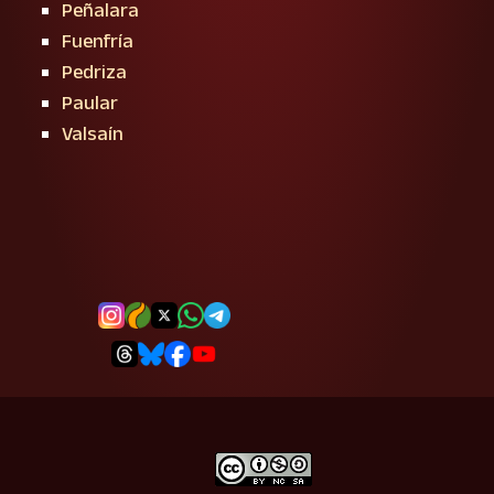
Peñalara
Fuenfría
Pedriza
Paular
Valsaín