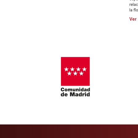
rela
la fl
Ver