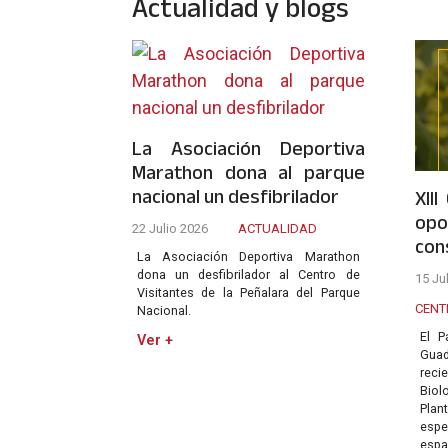
Actualidad y blogs
La Asociación Deportiva
Marathon dona al parque
nacional un desfibrilador
XII
opo
22 Julio 2026
ACTUALIDAD
con
La Asociación Deportiva Marathon
dona un desfibrilador al Centro de
15 Ju
Visitantes de la Peñalara del Parque
CENT
Nacional.
El P
Ver +
Gua
reci
Bio
Plan
espe
esp