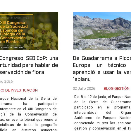
I Congreso SEBiCoP: una
De Guadarrama a Pico
rtunidad para hablar de
Europa: un técnico
servación de flora
aprendió a usar la va
´ablanu
lio 2026
02 Julio 2026
BLOG GESTIÓN
RO DE INVESTIGACIÓN
Del 8 al 12 de junio, el Parque Na
arque Nacional de la Sierra de
de la Sierra de Guadarram
darrama ha participado
participado en el program
entemente en el XIII Congreso de
intercambios del Organ
logía de la Conservación de
Autónomo de Parques Naciona
tas, un evento bienal que reúne a
conociendo
in situ
las accione
cialistas de toda la geografía
gestión y conservación en el P
añola en distintos aspectos