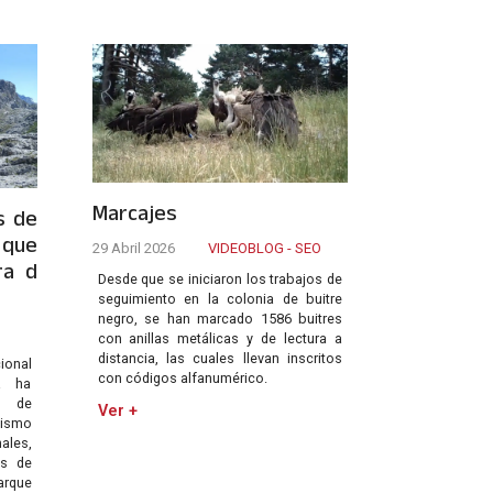
Marcajes
s de
 que
29 Abril 2026
VIDEOBLOG - SEO
ra d
Desde que se iniciaron los trabajos de
seguimiento en la colonia de buitre
negro, se han marcado 1586 buitres
con anillas metálicas y de lectura a
distancia, las cuales llevan inscritos
cional
con códigos alfanumérico.
a ha
a de
Ver +
ismo
les,
s de
arque