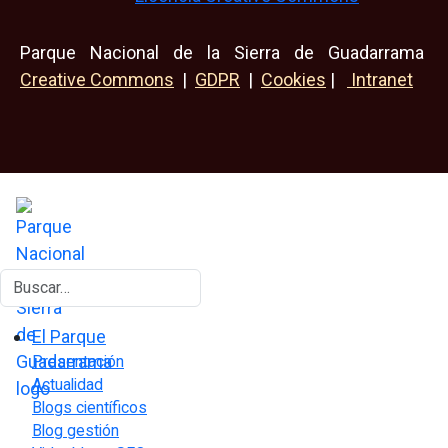
Parque Nacional de la Sierra de Guadarrama
Creative Commons
|
GDPR
|
Cookies
|
Intranet
Buscar
El Parque
Presentación
Actualidad
Blogs científicos
Blog gestión