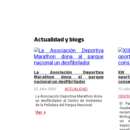
Actualidad y blogs
La Asociación Deportiva
XIII
Marathon dona al parque
opor
nacional un desfibrilador
conse
22 Julio 2026
ACTUALIDAD
15 Juli
La Asociación Deportiva Marathon dona
CENTR
un desfibrilador al Centro de Visitantes
El Pa
de la Peñalara del Parque Nacional.
Gua
Ver +
recie
Biolog
un e
espec
espa