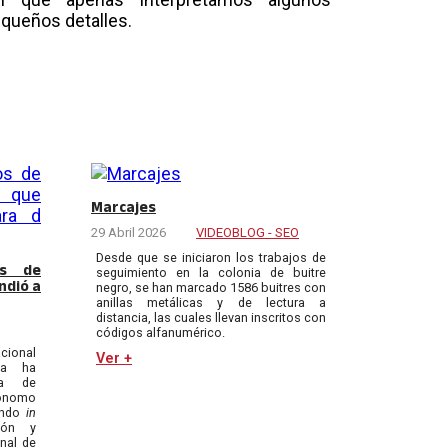
queños detalles.
Marcajes
29 Abril 2026
VIDEOBLOG - SEO
Desde que se iniciaron los trabajos de
os de
seguimiento en la colonia de buitre
ndió a
negro, se han marcado 1586 buitres con
anillas metálicas y de lectura a
distancia, las cuales llevan inscritos con
códigos alfanumérico.
acional
Ver +
ma ha
ma de
tónomo
endo
in
ión y
nal de