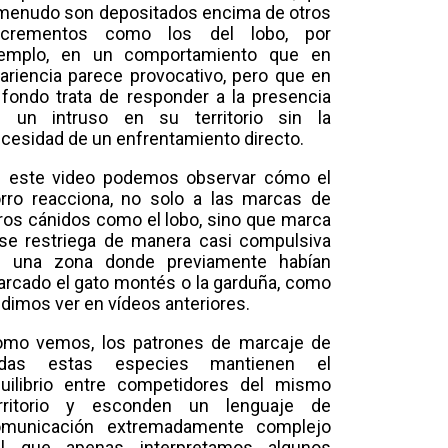
menudo son depositados encima de otros
xcrementos como los del lobo, por
jemplo, en un comportamiento que en
ariencia parece provocativo, pero que en
 fondo trata de responder a la presencia
 un intruso en su territorio sin la
cesidad de un enfrentamiento directo.
 este video podemos observar cómo el
rro reacciona, no solo a las marcas de
ros cánidos como el lobo, sino que marca
se restriega de manera casi compulsiva
n una zona donde previamente habían
rcado el gato montés o la garduña, como
dimos ver en vídeos anteriores.
mo vemos, los patrones de marcaje de
odas estas especies mantienen el
uilibrio entre competidores del mismo
erritorio y esconden un lenguaje de
omunicación extremadamente complejo
el que apenas interpretamos algunos