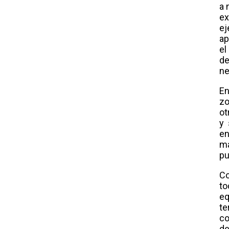
a 
e
e
ap
el
de
ne
En
zo
ot
y 
e
ma
pu
Co
t
eq
t
c
d