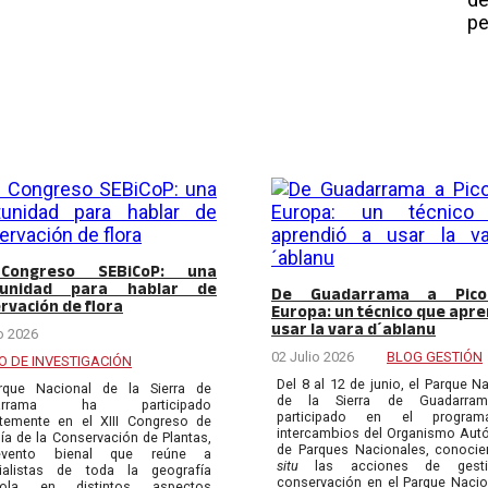
pe
 Congreso SEBiCoP: una
tunidad para hablar de
De Guadarrama a Pic
rvación de flora
Europa: un técnico que apre
usar la vara d´ablanu
o 2026
02 Julio 2026
BLOG GESTIÓN
O DE INVESTIGACIÓN
Del 8 al 12 de junio, el Parque N
rque Nacional de la Sierra de
de la Sierra de Guadarra
darrama ha participado
participado en el progra
ntemente en el XIII Congreso de
intercambios del Organismo Au
ía de la Conservación de Plantas,
de Parques Nacionales, conoci
vento bienal que reúne a
situ
las acciones de gest
ialistas de toda la geografía
conservación en el Parque Nacio
ñola en distintos aspectos