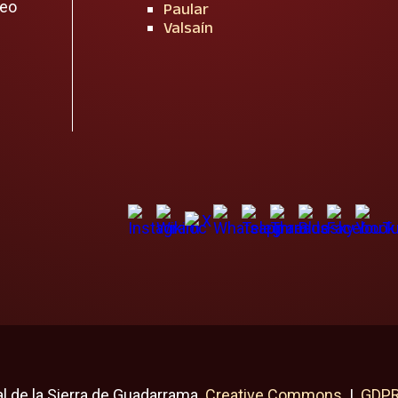
reo
Paular
Valsaín
l de la Sierra de Guadarrama
Creative Commons
|
GDP