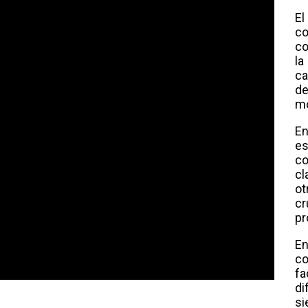
El
co
co
l
ca
d
mo
En
es
co
cl
ot
cr
pr
E
c
f
di
si