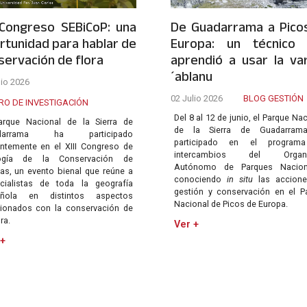
I Congreso SEBiCoP: una
De Guadarrama a Pico
rtunidad para hablar de
Europa: un técnico
servación de flora
aprendió a usar la va
´ablanu
lio 2026
02 Julio 2026
BLOG GESTIÓN
RO DE INVESTIGACIÓN
Del 8 al 12 de junio, el Parque Na
arque Nacional de la Sierra de
de la Sierra de Guadarram
darrama ha participado
participado en el program
entemente en el XIII Congreso de
intercambios del Organ
logía de la Conservación de
Autónomo de Parques Naciona
tas, un evento bienal que reúne a
conociendo
in situ
las accione
cialistas de toda la geografía
gestión y conservación en el P
añola en distintos aspectos
Nacional de Picos de Europa.
cionados con la conservación de
ora.
Ver +
 +