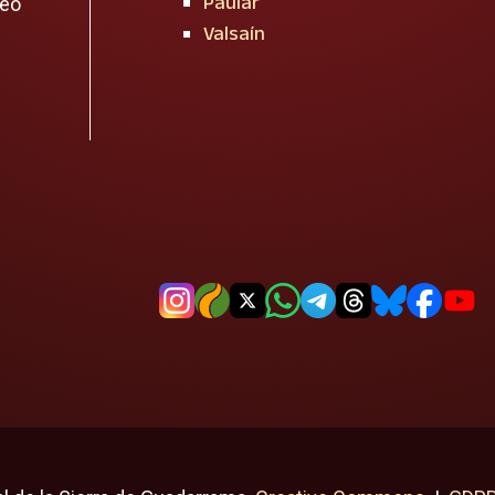
Paular
reo
Valsaín