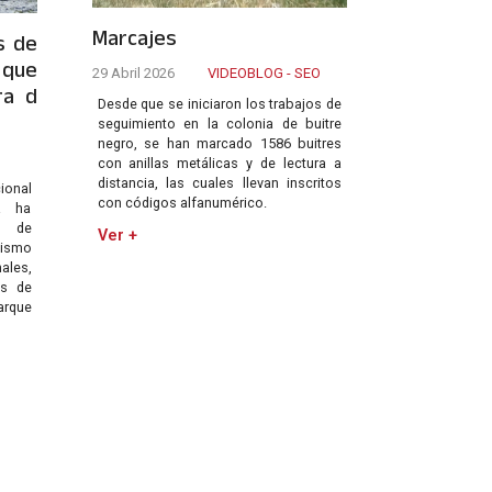
Marcajes
s de
 que
29 Abril 2026
VIDEOBLOG - SEO
ra d
Desde que se iniciaron los trabajos de
seguimiento en la colonia de buitre
negro, se han marcado 1586 buitres
con anillas metálicas y de lectura a
distancia, las cuales llevan inscritos
cional
con códigos alfanumérico.
a ha
a de
Ver +
ismo
les,
s de
arque