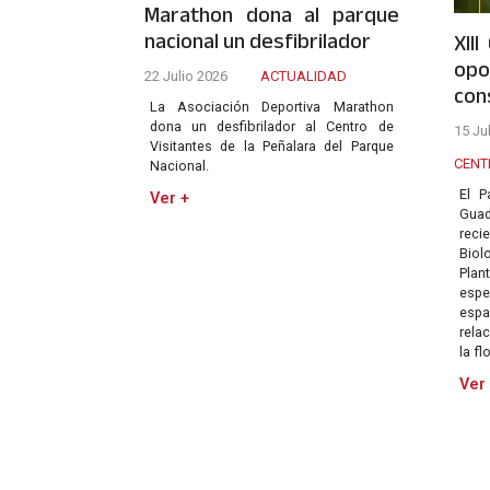
Marathon dona al parque
nacional un desfibrilador
XII
opo
22 Julio 2026
ACTUALIDAD
con
La Asociación Deportiva Marathon
dona un desfibrilador al Centro de
15 Ju
Visitantes de la Peñalara del Parque
CENT
Nacional.
El P
Ver +
Gua
reci
Bio
Plan
espe
esp
rela
la fl
Ver