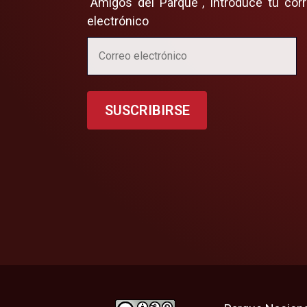
"Amigos del Parque", introduce tu cor
electrónico
SUSCRIBIRSE