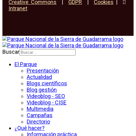
Creative Commons
|
GDPR
|
Cookies
|
Intranet
Buscar
El Parque
Presentación
Actualidad
Blogs científicos
Blog gestión
Videoblog - SEO
Videoblog - CISE
Multimedia
Campañas
Directorio
¿Qué hacer?
Información práctica